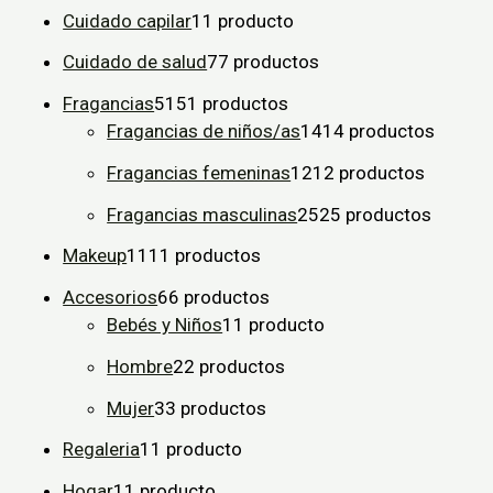
Cuidado capilar
1
1 producto
Cuidado de salud
7
7 productos
Fragancias
51
51 productos
Fragancias de niños/as
14
14 productos
Fragancias femeninas
12
12 productos
Fragancias masculinas
25
25 productos
Makeup
11
11 productos
Accesorios
6
6 productos
Bebés y Niños
1
1 producto
Hombre
2
2 productos
Mujer
3
3 productos
Regaleria
1
1 producto
Hogar
1
1 producto