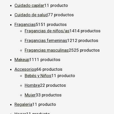
Cuidado capilar
1
1 producto
Cuidado de salud
7
7 productos
Fragancias
51
51 productos
Fragancias de niños/as
14
14 productos
Fragancias femeninas
12
12 productos
Fragancias masculinas
25
25 productos
Makeup
11
11 productos
Accesorios
6
6 productos
Bebés y Niños
1
1 producto
Hombre
2
2 productos
Mujer
3
3 productos
Regaleria
1
1 producto