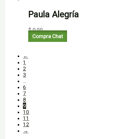
Paula Alegría
$
0,00
Compra Chat
←
1
2
3
…
6
7
8
9
10
11
12
→