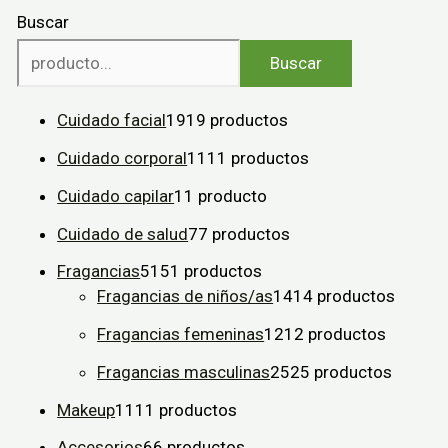
Buscar
Buscar
Cuidado facial
19
19 productos
Cuidado corporal
11
11 productos
Cuidado capilar
1
1 producto
Cuidado de salud
7
7 productos
Fragancias
51
51 productos
Fragancias de niños/as
14
14 productos
Fragancias femeninas
12
12 productos
Fragancias masculinas
25
25 productos
Makeup
11
11 productos
Accesorios
6
6 productos